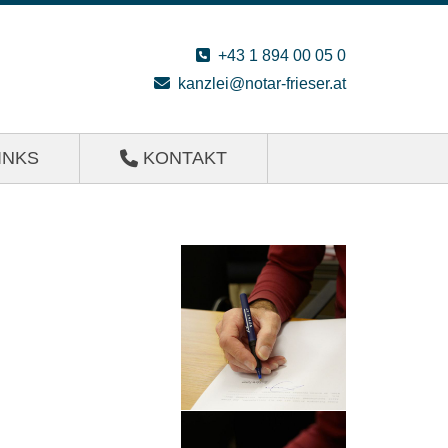

+43 1 894 00 05 0

kanzlei@notar-frieser.at
INKS
KONTAKT