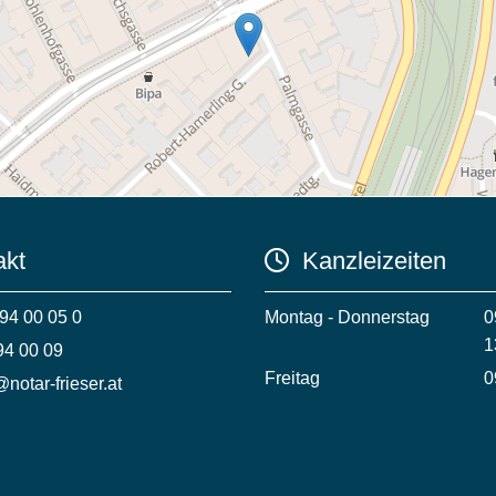
kt
Kanzleizeiten

94 00 05 0
Montag - Donnerstag
0
1
4 00 09
Freitag
0
notar-frieser.at