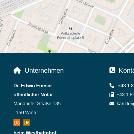
Unternehmen
Konta


Dr. Edwin Frieser

+43 1 8
öffentlicher Notar

+43 1 89
Mariahilfer Straße 135

kanzlei@
1150 Wien
beim Westbahnhof